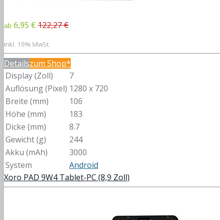
6,95 €
122,27 €
ab
inkl. 19% MwSt.
Details
zum Shop*
Display (Zoll)
7
Auflösung (Pixel)
1280 x 720
Breite (mm)
106
Höhe (mm)
183
Dicke (mm)
8.7
Gewicht (g)
244
Akku (mAh)
3000
System
Android
Xoro PAD 9W4 Tablet-PC (8,9 Zoll)