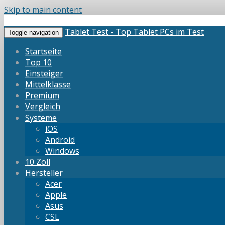
Skip to main content
Tablet Test - Top Tablet PCs im Test
Toggle navigation
Startseite
Top 10
Einsteiger
Mittelklasse
Premium
Vergleich
Systeme
iOS
Android
Windows
10 Zoll
Hersteller
Acer
Apple
Asus
CSL