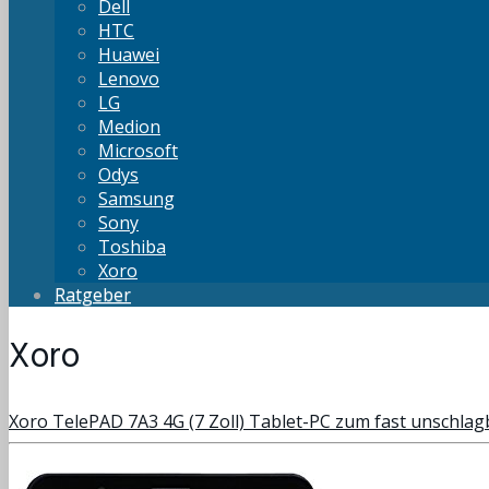
Dell
HTC
Huawei
Lenovo
LG
Medion
Microsoft
Odys
Samsung
Sony
Toshiba
Xoro
Ratgeber
Xoro
Xoro TelePAD 7A3 4G (7 Zoll) Tablet-PC zum fast unschlag