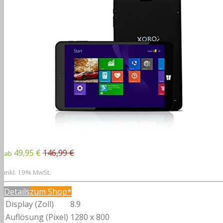
49,95 €
146,99 €
ab
inkl. 19% MwSt.
Details
zum Shop*
Display (Zoll)
8.9
Auflösung (Pixel)
1280 x 800