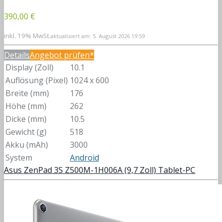
390,00 €
inkl. 19% MwSt.
aktualisiert am: 5. August 2026 19:59
Details
Angebot prüfen*
Display (Zoll)
10.1
Auflösung (Pixel)
1024 x 600
Breite (mm)
176
Höhe (mm)
262
Dicke (mm)
10.5
Gewicht (g)
518
Akku (mAh)
3000
System
Android
Asus ZenPad 3S Z500M-1H006A (9,7 Zoll) Tablet-PC