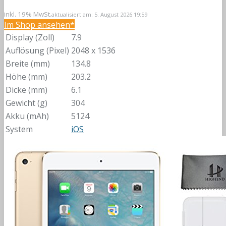
inkl. 19% MwSt.
aktualisiert am: 5. August 2026 19:59
Im Shop ansehen*
Display (Zoll)
7.9
Auflösung (Pixel)
2048 x 1536
Breite (mm)
134.8
Höhe (mm)
203.2
Dicke (mm)
6.1
Gewicht (g)
304
Akku (mAh)
5124
System
iOS