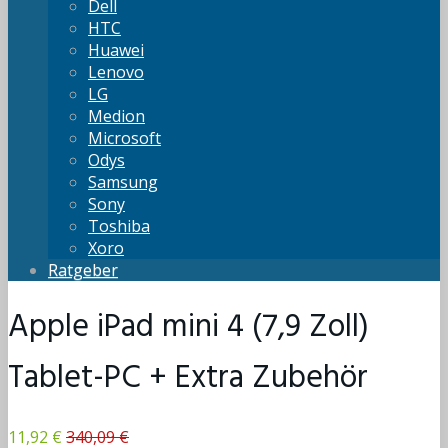
Dell
HTC
Huawei
Lenovo
LG
Medion
Microsoft
Odys
Samsung
Sony
Toshiba
Xoro
Ratgeber
Apple iPad mini 4 (7,9 Zoll)
Tablet-PC + Extra Zubehör
11,92 €
340,09 €