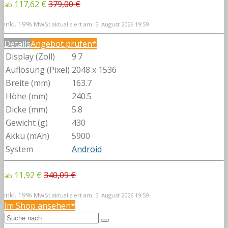
117,62 €
379,00 €
ab
inkl. 19% MwSt.
aktualisiert am: 5. August 2026 19:59
Details
Angebot prüfen*
Display (Zoll)
9.7
Auflösung (Pixel)
2048 x 1536
Breite (mm)
163.7
Höhe (mm)
240.5
Dicke (mm)
5.8
Gewicht (g)
430
Akku (mAh)
5900
System
Android
11,92 €
340,09 €
ab
inkl. 19% MwSt.
aktualisiert am: 5. August 2026 19:59
Im Shop ansehen*