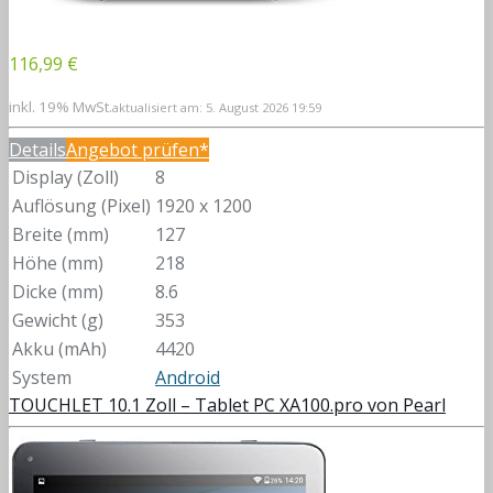
116,99 €
inkl. 19% MwSt.
aktualisiert am: 5. August 2026 19:59
Details
Angebot prüfen*
Display (Zoll)
8
Auflösung (Pixel)
1920 x 1200
Breite (mm)
127
Höhe (mm)
218
Dicke (mm)
8.6
Gewicht (g)
353
Akku (mAh)
4420
System
Android
TOUCHLET 10.1 Zoll – Tablet PC XA100.pro von Pearl