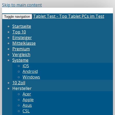
Skip to main content
Tablet Test - Top Tablet PCs im Test
Toggle navigation
Startseite
Top 10
Einsteiger
Mittelklasse
Premium
Vergleich
Systeme
iOS
Android
Windows
10 Zoll
Hersteller
Acer
Apple
Asus
CSL